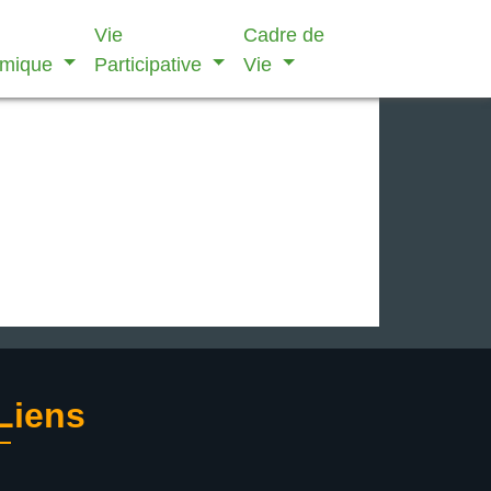
Vie
Cadre de
omique
Participative
Vie
Liens