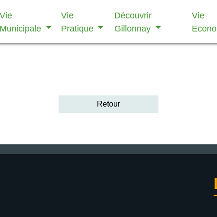
Vie
Vie
Découvrir
Vie
Municipale
Pratique
Gillonnay
Econ
Retour