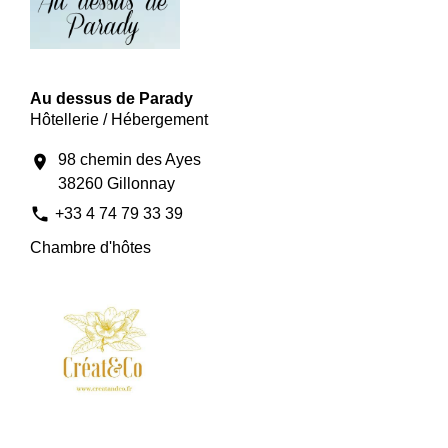
Au dessus de Parady
Hôtellerie / Hébergement
98 chemin des Ayes
location_on
38260 Gillonnay
phone
+33 4 74 79 33 39
Chambre d'hôtes