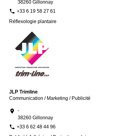
38260 Gillonnay
phone
+33 6 19 58 27 61
Réflexologie plantaire
JLP Trimline
Communication / Marketing / Publicité
-
location_on
38260 Gillonnay
phone
+33 6 62 48 44 96