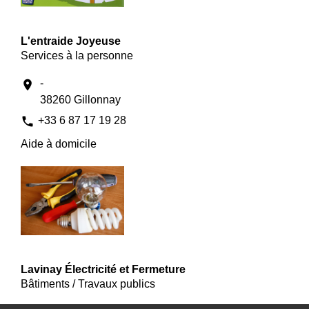
L'entraide Joyeuse
Services à la personne
-
location_on
38260 Gillonnay
phone
+33 6 87 17 19 28
Aide à domicile
Lavinay Électricité et Fermeture
Bâtiments / Travaux publics