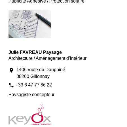
Publicité Adhésive / Protection solaire
Julie FAVREAU Paysage
Architecture / Aménagement d’intérieur
1406 route du Dauphiné
location_on
38260 Gillonnay
phone
+33 6 47 77 86 22
Paysagiste concepteur