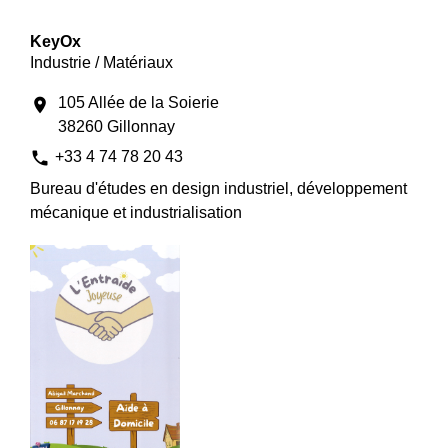
KeyOx
Industrie / Matériaux
105 Allée de la Soierie
location_on
38260 Gillonnay
phone
+33 4 74 78 20 43
Bureau d'études en design industriel, développement
mécanique et industrialisation