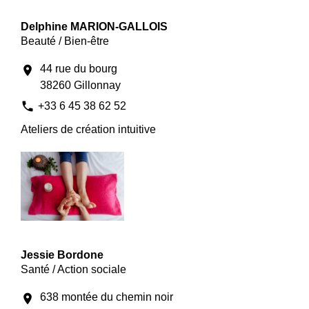
Delphine MARION-GALLOIS
Beauté / Bien-être
44 rue du bourg
location_on
38260 Gillonnay
phone
+33 6 45 38 62 52
Ateliers de création intuitive
Jessie Bordone
Santé / Action sociale
638 montée du chemin noir
location_on