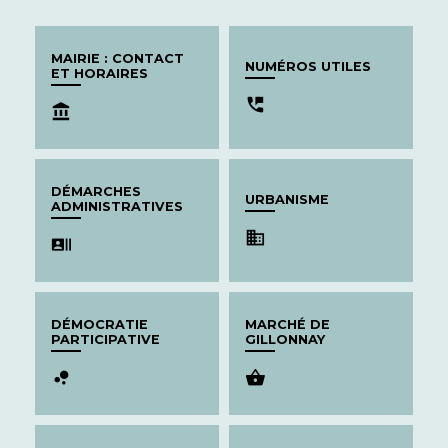
MAIRIE : CONTACT
NUMÉROS UTILES
ET HORAIRES
perm_phone_msg
account_balance
DÉMARCHES
URBANISME
ADMINISTRATIVES
business
recent_actors
DÉMOCRATIE
MARCHÉ DE
PARTICIPATIVE
GILLONNAY
bubble_chart
shopping_basket