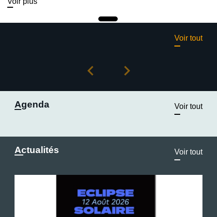
Voir plus
Voir tout
chevron_left
chevron_right
Previous
Next
Agenda
Voir tout
Actualités
Voir tout