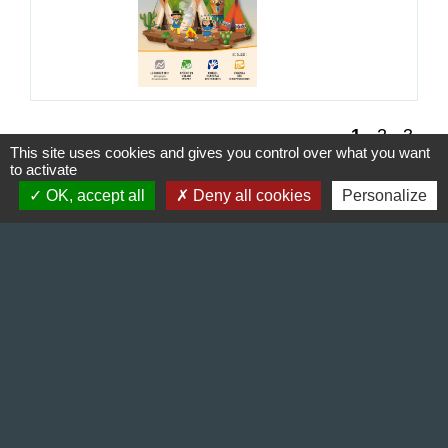
1
-2
-3
This site uses cookies and gives you control over what you want
to activate
OK, accept all
Deny all cookies
Personalize
Contact & Horaires
Commune de Gillonnay
Place de la Mairie
38260 Gillonnay - FRANCE
+33 4 74 20 53 44
Contact par formulaire
Lundi : 10:00 - 12:00