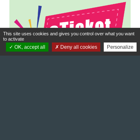
This site uses cookies and gives you control over what you want
to activate
OK, accept all
Deny all cookies
Personalize
Une fois votre dossier enregistré, nous vous
communiquerons par mail vos identifiants de
connexion au « Portail famille ».
Vous pourrez alors installer l'application
eTicket pour gérer directement par internet
les inscriptions de vos enfants à nos
services (cantine et garderie).