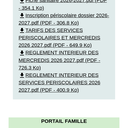
file_download
Fiche sanitaire 2026-2027.pdf (PDF
- 354.1 Ko)
file_download
Inscription périscolaire dossier 2026-
2027.pdf (PDF - 306.8 Ko)
file_download
TARIFS DES SERVICES
PERISCOLAIRES ET MERCREDIS
2026 2027.pdf (PDF - 649.9 Ko)
file_download
REGLEMENT INTERIEUR DES
MERCREDIS 2026 2027.pdf (PDF -
726.3 Ko)
file_download
REGLEMENT INTERIEUR DES
SERVICES PERISCOLAIRES 2026
2027.pdf (PDF - 400.9 Ko)
PORTAIL FAMILLE