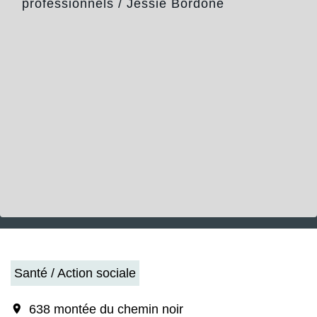
professionnels
/
Jessie Bordone
Santé / Action sociale
location_on
638 montée du chemin noir