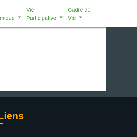
Vie
Cadre de
omique
Participative
Vie
Liens