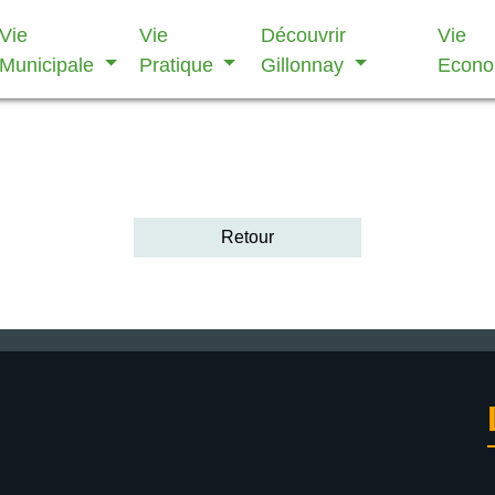
Vie
Vie
Découvrir
Vie
Municipale
Pratique
Gillonnay
Econ
Retour