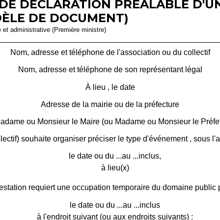
 DE DÉCLARATION PRÉALABLE D'U
DÈLE DE DOCUMENT)
e et administrative (Première ministre)
Nom, adresse et téléphone de l'association ou du collectif
Nom, adresse et téléphone de son représentant légal
À
lieu
, le
date
Adresse de la mairie ou de la préfecture
adame ou Monsieur le Maire (ou Madame ou Monsieur le Préfet
lectif) souhaite organiser
préciser le type d'événement
, sous l'
le
date ou du ...
au ...
inclus,
à
lieu(x)
tation requiert une occupation temporaire du domaine public par 
le
date ou du ...au ...inclus
à l'endroit suivant (ou aux endroits suivants) :