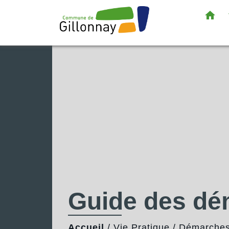
home
Guide des d
Accueil
/
Vie Pratique
/
Démarches 