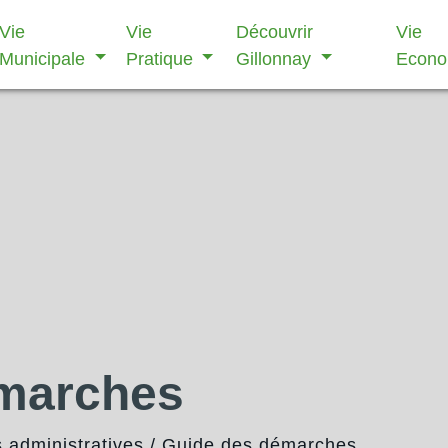
Vie
Vie
Découvrir
Vie
Municipale
Pratique
Gillonnay
Econ
émarches
administratives
/
Guide des démarches