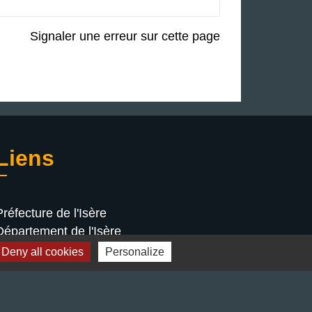
Signaler une erreur sur cette page
Liens
Préfecture de l'Isère
Département de l'Isère
Bièvre Isère communauté
Deny all cookies
Personalize
La Région Auvergne-Rhône-Alpes
Terres de Berlioz portail touristique