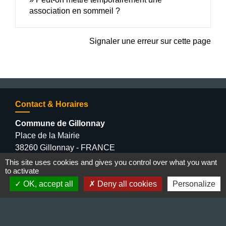
association en sommeil ?
Signaler une erreur sur cette page
Contact & Horaires
Commune de Gillonnay
Place de la Mairie
38260 Gillonnay - FRANCE
+33 4 74 20 53 44
This site uses cookies and gives you control over what you want
to activate
Contact par formulaire
OK, accept all
Deny all cookies
Personalize
Lundi : 10:00 - 12:00
Mercredi : 13:30 - 16:30
Vendredi : 10:00 - 12:00 / 15:00 - 18:00