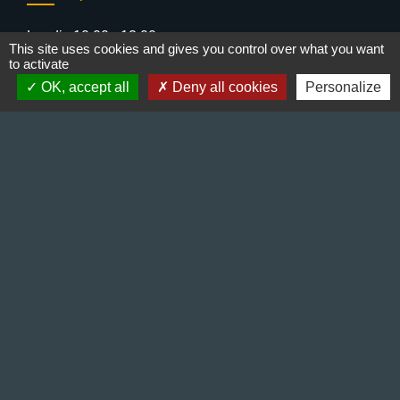
Lundi : 10:00 - 12:00
This site uses cookies and gives you control over what you want
Mercredi : 13:30 - 16:30
to activate
Vendredi : 10:00 - 12:00 / 15:00 - 18:00
OK, accept all
Deny all cookies
Personalize
Liens
Préfecture de l'Isère
Département de l'Isère
Bièvre Isère communauté
La Région Auvergne-Rhône-Alpes
Terres de Berlioz portail touristique
Mentions légales
-
Politique de confidentialité
-