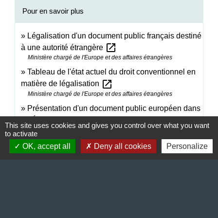
Pour en savoir plus
Légalisation d'un document public français destiné
open_in_new
à une autorité étrangère
Ministère chargé de l'Europe et des affaires étrangères
Tableau de l'état actuel du droit conventionnel en
open_in_new
matière de légalisation
Ministère chargé de l'Europe et des affaires étrangères
Présentation d'un document public européen dans
open_in_new
un État de l'Union européenne
This site uses cookies and gives you control over what you want
Commission européenne
to activate
Formulaires multilingues joints aux documents
OK, accept all
Deny all cookies
Personalize
open_in_new
publics d'un État européen (UE)
Commission européenne
Signaler une erreur sur cette page