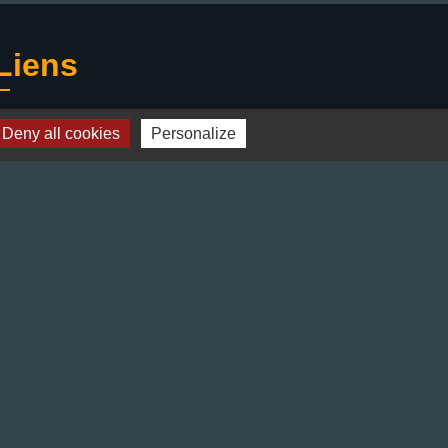
Liens
Deny all cookies
Personalize
Préfecture de l'Isère
Département de l'Isère
Bièvre Isère communauté
La Région Auvergne-Rhône-Alpes
Terres de Berlioz portail touristique