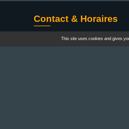
Contact & Horaires
Commune de Gillonnay
This site uses cookies and gives you
Place de la Mairie
38260 Gillonnay - FRANCE
+33 4 74 20 53 44
Contact par formulaire
Lundi : 10:00 - 12:00
Mercredi : 13:30 - 16:30
Vendredi : 10:00 - 12:00 / 15:00 - 18:00