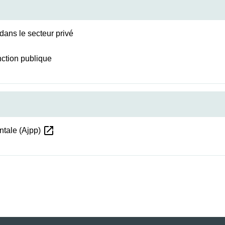
dans le secteur privé
ction publique
open_in_new
entale (Ajpp)