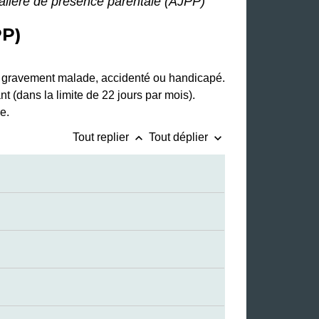
nalière de présence parentale (AJPP)
P)
nt gravement malade, accidenté ou handicapé.
 (dans la limite de 22 jours par mois).
e.
keyboard_arrow_up
keyboard_arrow_down
Tout replier
Tout déplier