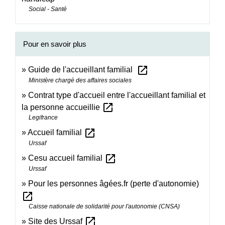
Social - Santé
Pour en savoir plus
open_in_new
Guide de l'accueillant familial
Ministère chargé des affaires sociales
Contrat type d'accueil entre l'accueillant familial et
open_in_new
la personne accueillie
Legifrance
open_in_new
Accueil familial
Urssaf
open_in_new
Cesu accueil familial
Urssaf
Pour les personnes âgées.fr (perte d'autonomie)
open_in_new
Caisse nationale de solidarité pour l'autonomie (CNSA)
open_in_new
Site des Urssaf