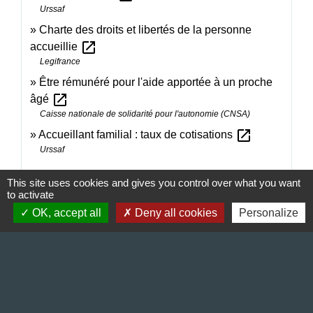
Urssaf
Charte des droits et libertés de la personne
open_in_new
accueillie
Legifrance
Être rémunéré pour l'aide apportée à un proche
open_in_new
âgé
Caisse nationale de solidarité pour l'autonomie (CNSA)
open_in_new
Accueillant familial : taux de cotisations
Urssaf
This site uses cookies and gives you control over what you want
Signaler une erreur sur cette page
to activate
OK, accept all
Deny all cookies
Personalize
Contact & Horaires
Commune de Gillonnay