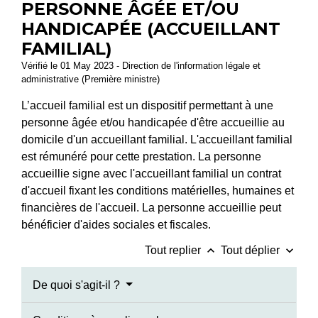
PERSONNE ÂGÉE ET/OU
HANDICAPÉE (ACCUEILLANT
FAMILIAL)
Vérifié le 01 May 2023 - Direction de l'information légale et
administrative (Première ministre)
L’accueil familial est un dispositif permettant à une
personne âgée et/ou handicapée d'être accueillie au
domicile d'un accueillant familial. L'accueillant familial
est rémunéré pour cette prestation. La personne
accueillie signe avec l'accueillant familial un contrat
d'accueil fixant les conditions matérielles, humaines et
financières de l'accueil. La personne accueillie peut
bénéficier d'aides sociales et fiscales.
keyboard_arrow_up
keyboard_arrow_down
Tout replier
Tout déplier
De quoi s'agit-il ?