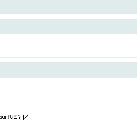
ew
open_in_new
sur l'UE ?