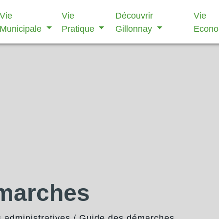
Vie
Vie
Découvrir
Vie
Municipale
Pratique
Gillonnay
Econ
émarches
administratives
/
Guide des démarches