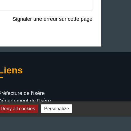
Signaler une erreur sur cette page
Liens
Préfecture de l'Isère
Département de l'Isère
Bièvre Isère communauté
Deny all cookies
Personalize
La Région Auvergne-Rhône-Alpes
Terres de Berlioz portail touristique