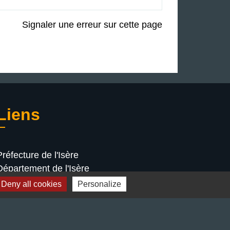
Signaler une erreur sur cette page
Liens
Préfecture de l'Isère
Département de l'Isère
Bièvre Isère communauté
Deny all cookies
Personalize
La Région Auvergne-Rhône-Alpes
Terres de Berlioz portail touristique