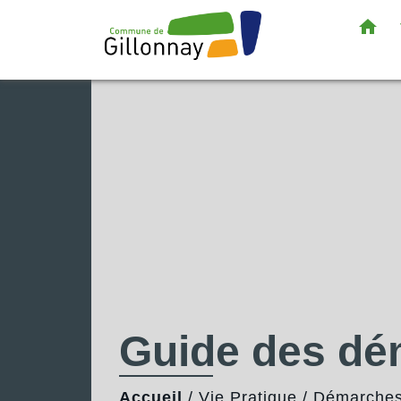
home
Guide des d
Accueil
/
Vie Pratique
/
Démarches 