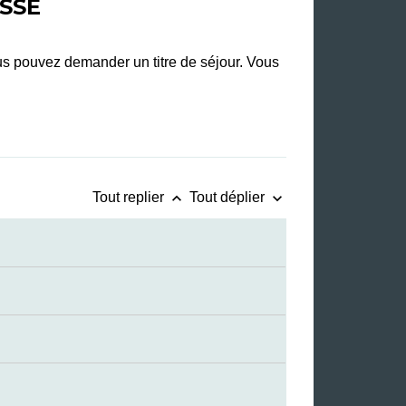
ISSE
ous pouvez demander un titre de séjour. Vous
keyboard_arrow_up
keyboard_arrow_down
Tout replier
Tout déplier