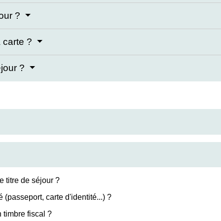
jour ?
a carte ?
éjour ?
titre de séjour ?
é (passeport, carte d'identité...) ?
timbre fiscal ?