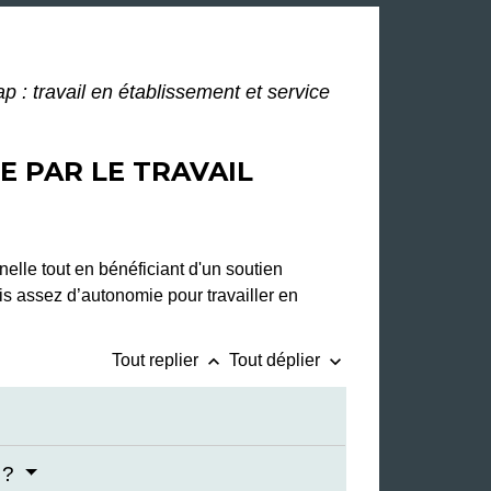
p : travail en établissement et service
E PAR LE TRAVAIL
elle tout en bénéficiant d'un soutien
is assez d’autonomie pour travailler en
keyboard_arrow_up
keyboard_arrow_down
Tout replier
Tout déplier
l ?