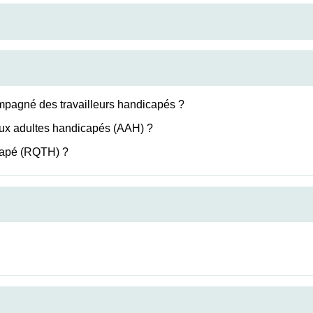
ompagné des travailleurs handicapés ?
n aux adultes handicapés (AAH) ?
capé (RQTH) ?