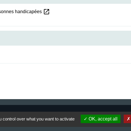
open_in_new
ersonnes handicapées
 control over what you want to activate
OK, accept all