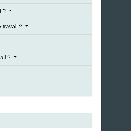
l ?
 travail ?
ail ?