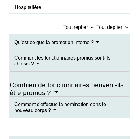
Hospitalière
keyboard_arrow_up
keyboard_arrow_down
Tout replier
Tout déplier
Qu'est-ce que la promotion interne ?
Comment les fonctionnaires promus sont-ils
choisis ?
Combien de fonctionnaires peuvent-ils
être promus ?
Comment s'effectue la nomination dans le
nouveau corps ?