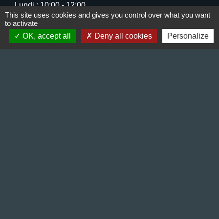
Lundi : 10:00 - 12:00
This site uses cookies and gives you control over what you want
Mercredi : 13:30 - 16:30
to activate
Vendredi : 10:00 - 12:00 / 15:00 - 18:00
OK, accept all
Deny all cookies
Personalize
Liens
Préfecture de l'Isère
Département de l'Isère
Bièvre Isère communauté
La Région Auvergne-Rhône-Alpes
Terres de Berlioz portail touristique
Mentions légales
-
Politique de confidentialité
-
Accessibilité
-
Plan du site
-
Gestion des cookies