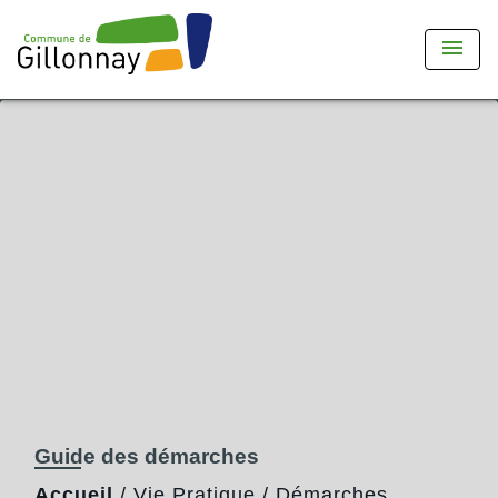
menu
Guide des démarches
Accueil
/
Vie Pratique
/
Démarches