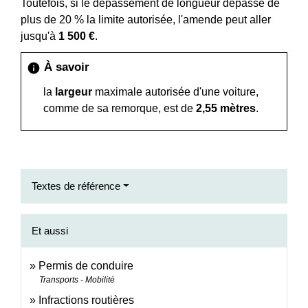
Toutefois, si le dépassement de longueur dépasse de
plus de 20 % la limite autorisée, l'amende peut aller
jusqu'à
1 500 €
.
À savoir
info
la
largeur
maximale autorisée d'une voiture,
comme de sa remorque, est de
2,55 mètres
.
Textes de référence
Et aussi
Permis de conduire
Transports - Mobilité
Infractions routières