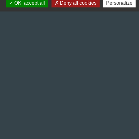
OK, accept all
Deny all cookies
Personalize
Liens
Préfecture de l'Isère
Département de l'Isère
Bièvre Isère communauté
La Région Auvergne-Rhône-Alpes
Terres de Berlioz portail touristique
Mentions légales
-
Politique de confidentialité
-
Accessibilité
-
Plan du site
-
Gestion des cookies
Site créé en partenariat avec Réseau des Communes