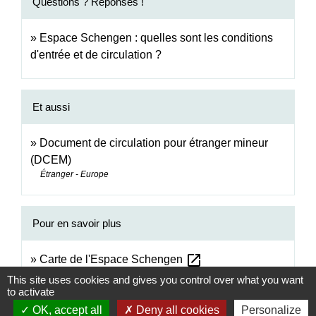
Questions ? Réponses !
Espace Schengen : quelles sont les conditions
d'entrée et de circulation ?
Et aussi
Document de circulation pour étranger mineur
(DCEM)
Étranger - Europe
Pour en savoir plus
open_in_new
Carte de l'Espace Schengen
Toute l'Europe
This site uses cookies and gives you control over what you want
to activate
OK, accept all
Deny all cookies
Personalize
Signaler une erreur sur cette page