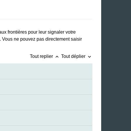
ux frontières pour leur signaler votre
e. Vous ne pouvez pas directement saisir
keyboard_arrow_up
keyboard_arrow_down
Tout replier
Tout déplier