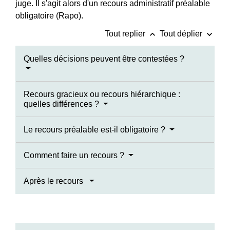
juge. Il s'agit alors d'un recours administratif préalable
obligatoire (Rapo).
keyboard_arrow_up
keyboard_arrow_down
Tout replier
Tout déplier
Quelles décisions peuvent être contestées ?
Recours gracieux ou recours hiérarchique :
quelles différences ?
Le recours préalable est-il obligatoire ?
Comment faire un recours ?
Après le recours