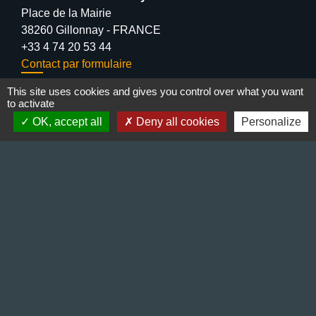
Place de la Mairie
38260 Gillonnay - FRANCE
+33 4 74 20 53 44
Contact par formulaire
This site uses cookies and gives you control over what you want
Lundi : 10:00 - 12:00
to activate
Mercredi : 13:30 - 16:30
OK, accept all
Deny all cookies
Personalize
Vendredi : 10:00 - 12:00 / 15:00 - 18:00
Liens
Préfecture de l'Isère
Département de l'Isère
Bièvre Isère communauté