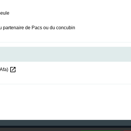
seule
du partenaire de Pacs ou du concubin
open_in_new
(Afa)