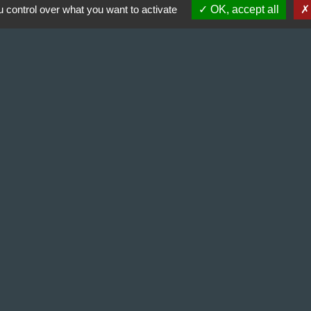
 control over what you want to activate
OK, accept all
alité
-
Accessibilité
-
Plan du site
-
Gestion des cookie