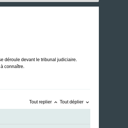
 déroule devant le tribunal judiciaire.
à connaître.
keyboard_arrow_up
keyboard_arrow_down
Tout replier
Tout déplier