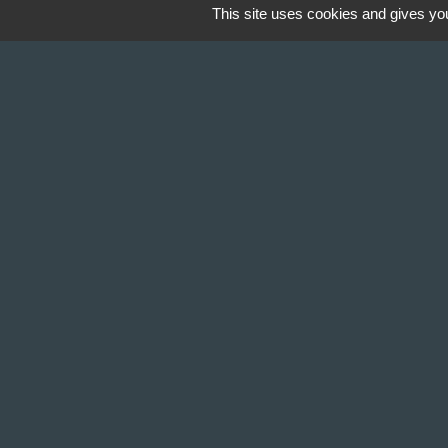
This site uses cookies and gives you
Contact & Horaires
Commune de Gillonnay
Place de la Mairie
38260 Gillonnay - FRANCE
+33 4 74 20 53 44
Contact par formulaire
Lundi : 10:00 - 12:00
Mercredi : 13:30 - 16:30
Vendredi : 10:00 - 12:00 / 15:00 - 18:00
Mentions légales
-
Politique de confidenti