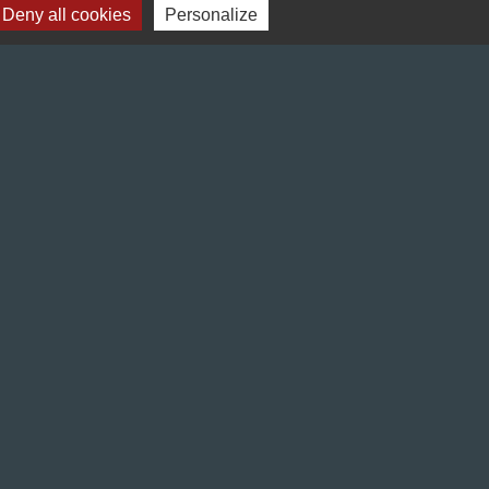
Deny all cookies
Personalize
Liens
Préfecture de l'Isère
Département de l'Isère
Bièvre Isère communauté
La Région Auvergne-Rhône-Alpes
Terres de Berlioz portail touristique
s