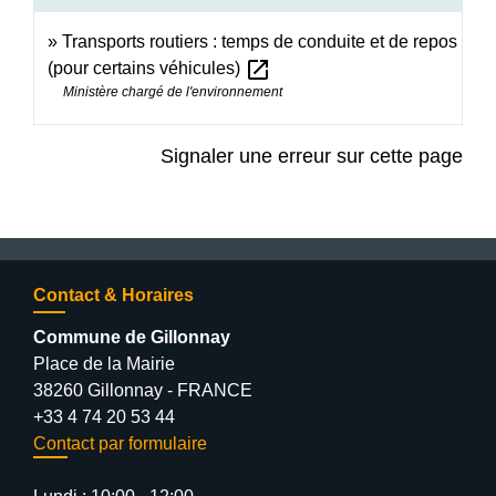
Transports routiers : temps de conduite et de repos
open_in_new
(pour certains véhicules)
Ministère chargé de l'environnement
Signaler une erreur sur cette page
Contact & Horaires
Commune de Gillonnay
Place de la Mairie
38260 Gillonnay - FRANCE
+33 4 74 20 53 44
Contact par formulaire