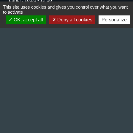
Lundi : 10:00 - 12:00
This site uses cookies and gives you control over what you want
Mercredi : 13:30 - 16:30
to activate
Vendredi : 10:00 - 12:00 / 15:00 - 18:00
OK, accept all
Deny all cookies
Personalize
Liens
Préfecture de l'Isère
Département de l'Isère
Bièvre Isère communauté
La Région Auvergne-Rhône-Alpes
Terres de Berlioz portail touristique
Mentions légales
-
Politique de confidentialité
-
Accessibilité
-
Plan du site
-
Gestion des cookies