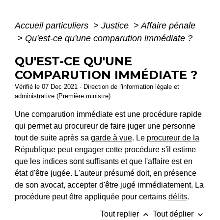
Accueil particuliers
>
Justice
>
Affaire pénale
>
Qu'est-ce qu'une comparution immédiate ?
QU'EST-CE QU'UNE
COMPARUTION IMMÉDIATE ?
Vérifié le 07 Dec 2021 - Direction de l'information légale et
administrative (Première ministre)
Une comparution immédiate est une procédure rapide
qui permet au procureur de faire juger une personne
tout de suite après sa
garde à vue
. Le
procureur de la
République
peut engager cette procédure s'il estime
que les indices sont suffisants et que l'affaire est en
état d'être jugée. L'auteur présumé doit, en présence
de son avocat, accepter d'être jugé immédiatement. La
procédure peut être appliquée pour certains
délits
.
keyboard_arrow_up
keyboard_arrow_down
Tout replier
Tout déplier