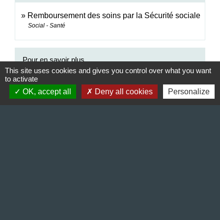
Remboursement des soins par la Sécurité sociale
Social - Santé
Pour en savoir plus
This site uses cookies and gives you control over what you want
to activate
open_in_new
Comprendre votre numéro de sécurité sociale
OK, accept all
Deny all cookies
Personalize
Caisse nationale d'assurance maladie (Cnam)
Signaler une erreur sur cette page
Contact & Horaires
Commune de Gillonnay
Place de la Mairie