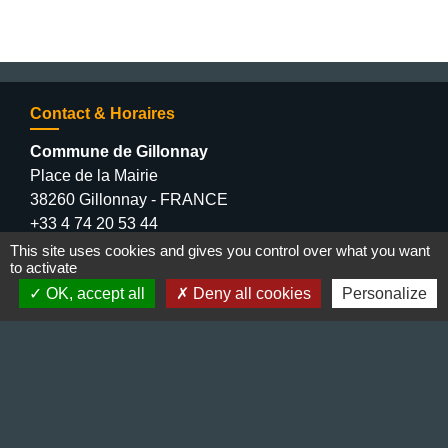
Contact & Horaires
Commune de Gillonnay
Place de la Mairie
38260 Gillonnay - FRANCE
+33 4 74 20 53 44
Contact par formulaire
This site uses cookies and gives you control over what you want
to activate
OK, accept all
Deny all cookies
Personalize
Lundi : 10:00 - 12:00
Mercredi : 13:30 - 16:30
Vendredi : 10:00 - 12:00 / 15:00 - 18:00