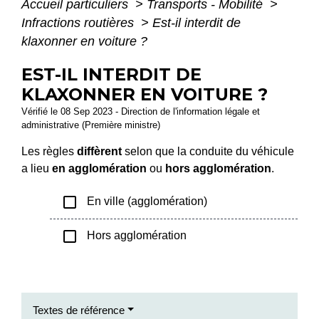
Accueil particuliers
>
Transports - Mobilité
>
Infractions routières
>
Est-il interdit de
klaxonner en voiture ?
EST-IL INTERDIT DE
KLAXONNER EN VOITURE ?
Vérifié le 08 Sep 2023 - Direction de l'information légale et
administrative (Première ministre)
Les règles
diffèrent
selon que la conduite du véhicule
a lieu
en agglomération
ou
hors agglomération
.
check_box_outline_blank
En ville (agglomération)
check_box_outline_blank
Hors agglomération
Textes de référence