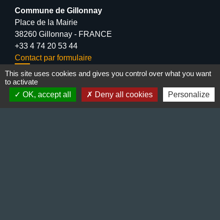
Commune de Gillonnay
Place de la Mairie
38260 Gillonnay - FRANCE
+33 4 74 20 53 44
Contact par formulaire
This site uses cookies and gives you control over what you want
Lundi : 10:00 - 12:00
to activate
Mercredi : 13:30 - 16:30
OK, accept all
Deny all cookies
Personalize
Vendredi : 10:00 - 12:00 / 15:00 - 18:00
Liens
Préfecture de l'Isère
Département de l'Isère