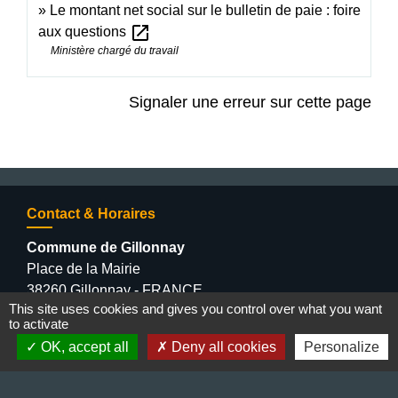
Le montant net social sur le bulletin de paie : foire
open_in_new
aux questions
Ministère chargé du travail
Signaler une erreur sur cette page
Contact & Horaires
Commune de Gillonnay
Place de la Mairie
38260 Gillonnay - FRANCE
This site uses cookies and gives you control over what you want
+33 4 74 20 53 44
to activate
Contact par formulaire
OK, accept all
Deny all cookies
Personalize
Lundi : 10:00 - 12:00
Mercredi : 13:30 - 16:30