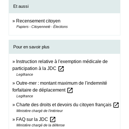
Et aussi
Recensement citoyen
Papiers - Citoyenneté - Élections
Pour en savoir plus
Instruction relative à l'exemption médicale de
open_in_new
participation à la JDC
Legifrance
Outre-mer : montant maximum de l'indemnité
open_in_new
forfaitaire de déplacement
Legifrance
open_in_new
Charte des droits et devoirs du citoyen français
Ministère chargé de l'intérieur
open_in_new
FAQ sur la JDC
Ministère chargé de la défense