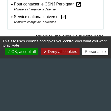
open_in_new
Pour contacter le CSNJ Perpignan
Ministère chargé de la défense
open_in_new
Service national universel
Ministère chargé de l'éducation
Signaler une erreur sur cette page
This site uses cookies and gives you control over what you want
to activate
OK, accept all
Deny all cookies
Personalize
Contact & Horaires
Commune de Gillonnay
Place de la Mairie
38260 Gillonnay - FRANCE
+33 4 74 20 53 44
Contact par formulaire