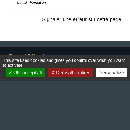
Travail - Formation
Signaler une erreur sur cette page
Contact & Horaires
This site uses cookies and gives you control over what you want
to activate
Commune de Gillonnay
OK, accept all
Deny all cookies
Personalize
Place de la Mairie
38260 Gillonnay - FRANCE
+33 4 74 20 53 44
Contact par formulaire
Lundi : 10:00 - 12:00
Mercredi : 13:30 - 16:30
Vendredi : 10:00 - 12:00 / 15:00 - 18:00