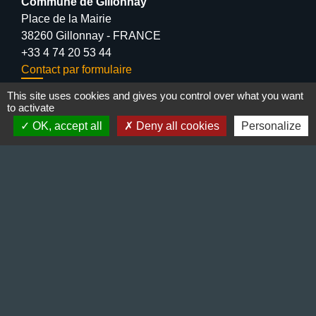
Commune de Gillonnay
Place de la Mairie
38260 Gillonnay - FRANCE
+33 4 74 20 53 44
Contact par formulaire
This site uses cookies and gives you control over what you want
Lundi : 10:00 - 12:00
to activate
Mercredi : 13:30 - 16:30
OK, accept all
Deny all cookies
Personalize
Vendredi : 10:00 - 12:00 / 15:00 - 18:00
Liens
Préfecture de l'Isère
Département de l'Isère
Bièvre Isère communauté