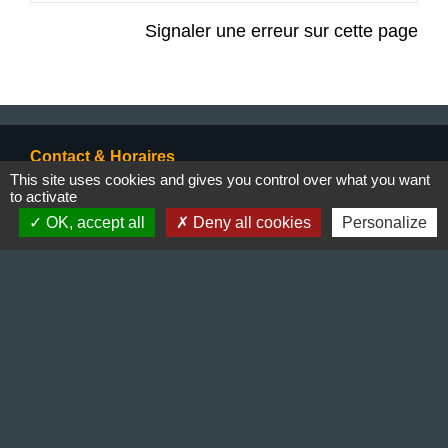
Signaler une erreur sur cette page
Contact & Horaires
This site uses cookies and gives you control over what you want
Commune de Gillonnay
to activate
Place de la Mairie
OK, accept all
Deny all cookies
Personalize
38260 Gillonnay - FRANCE
+33 4 74 20 53 44
Contact par formulaire
Lundi : 10:00 - 12:00
Mercredi : 13:30 - 16:30
Vendredi : 10:00 - 12:00 / 15:00 - 18:00