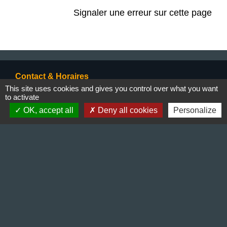
Signaler une erreur sur cette page
Contact & Horaires
This site uses cookies and gives you control over what you want
Commune de Gillonnay
to activate
Place de la Mairie
OK, accept all
Deny all cookies
Personalize
38260 Gillonnay - FRANCE
+33 4 74 20 53 44
Contact par formulaire
Lundi : 10:00 - 12:00
Mercredi : 13:30 - 16:30
Vendredi : 10:00 - 12:00 / 15:00 - 18:00