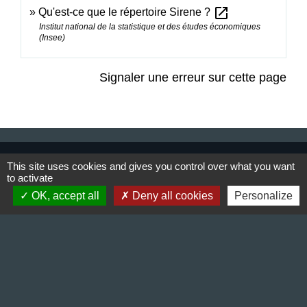
open_in_new
Qu'est-ce que le répertoire Sirene ?
Institut national de la statistique et des études économiques
(Insee)
Signaler une erreur sur cette page
Contact & Horaires
This site uses cookies and gives you control over what you want
to activate
Commune de Gillonnay
OK, accept all
Deny all cookies
Personalize
Place de la Mairie
38260 Gillonnay - FRANCE
+33 4 74 20 53 44
Contact par formulaire
Lundi : 10:00 - 12:00
Mercredi : 13:30 - 16:30