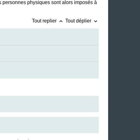
és personnes physiques sont alors imposés à
keyboard_arrow_up
keyboard_arrow_down
Tout replier
Tout déplier