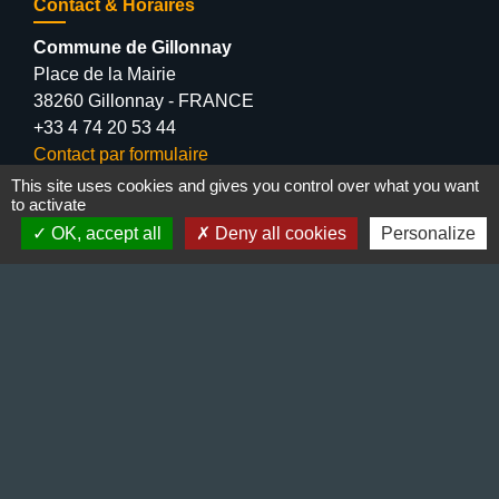
Contact & Horaires
Commune de Gillonnay
Place de la Mairie
38260 Gillonnay - FRANCE
+33 4 74 20 53 44
Contact par formulaire
This site uses cookies and gives you control over what you want
to activate
Lundi : 10:00 - 12:00
OK, accept all
Deny all cookies
Personalize
Mercredi : 13:30 - 16:30
Vendredi : 10:00 - 12:00 / 15:00 - 18:00
Liens
Préfecture de l'Isère