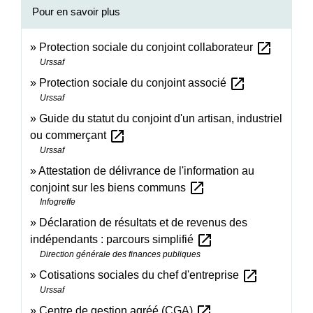
Pour en savoir plus
open_in_new
Protection sociale du conjoint collaborateur
Urssaf
open_in_new
Protection sociale du conjoint associé
Urssaf
Guide du statut du conjoint d'un artisan, industriel
open_in_new
ou commerçant
Urssaf
Attestation de délivrance de l'information au
open_in_new
conjoint sur les biens communs
Infogreffe
Déclaration de résultats et de revenus des
open_in_new
indépendants : parcours simplifié
Direction générale des finances publiques
open_in_new
Cotisations sociales du chef d'entreprise
Urssaf
open_in_new
Centre de gestion agréé (CGA)