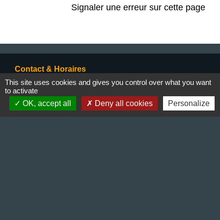
Signaler une erreur sur cette page
Contact & Horaires
This site uses cookies and gives you control over what you want
Commune de Gillonnay
to activate
Place de la Mairie
OK, accept all
Deny all cookies
Personalize
38260 Gillonnay - FRANCE
+33 4 74 20 53 44
Contact par formulaire
Lundi : 10:00 - 12:00
Mercredi : 13:30 - 16:30
Vendredi : 10:00 - 12:00 / 15:00 - 18:00