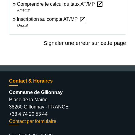
open_in_new
Comprendre le calcul du taux AT/MP
Ameli.fr
open_in_new
Inscription au compte AT/MP
Urssaf
Signaler une erreur sur cette page
Contact & Horaires
Commune de Gillonnay
Place de la Mairie
38260 Gillonnay - FRANCE
+33 4 74 20 53 44
Contact par formulaire