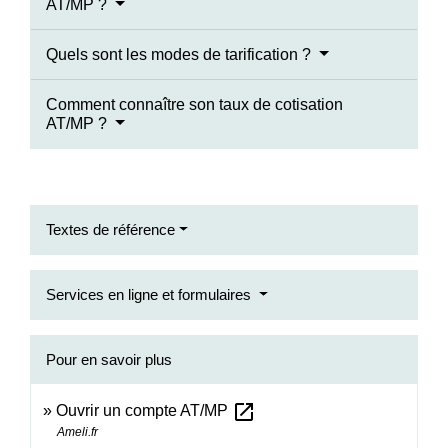
AT/MP ?
Quels sont les modes de tarification ?
Comment connaître son taux de cotisation
AT/MP ?
Textes de référence
Services en ligne et formulaires
Pour en savoir plus
open_in_new
Ouvrir un compte AT/MP
Ameli.fr