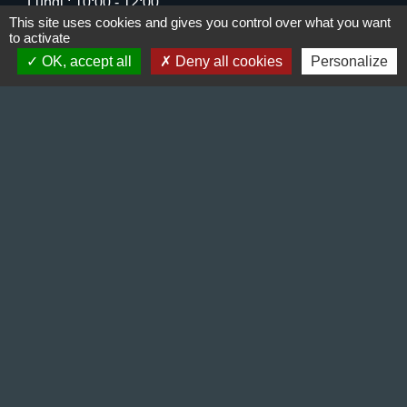
Lundi : 10:00 - 12:00
This site uses cookies and gives you control over what you want
Mercredi : 13:30 - 16:30
to activate
Vendredi : 10:00 - 12:00 / 15:00 - 18:00
OK, accept all
Deny all cookies
Personalize
Liens
Préfecture de l'Isère
Département de l'Isère
Bièvre Isère communauté
La Région Auvergne-Rhône-Alpes
Terres de Berlioz portail touristique
Mentions légales
-
Politique de confidentialité
-
Accessibilité
-
Plan du site
-
Gestion des cookies