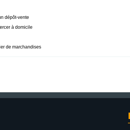
 un dépôt-vente
xercer à domicile
tier de marchandises