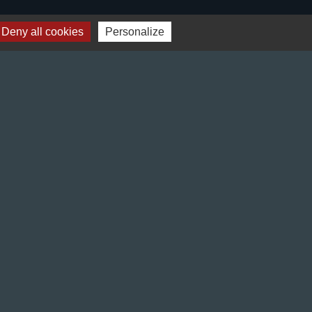
Préfecture de l'Isère
Deny all cookies
Personalize
Département de l'Isère
Bièvre Isère communauté
La Région Auvergne-Rhône-Alpes
Terres de Berlioz portail touristique
s