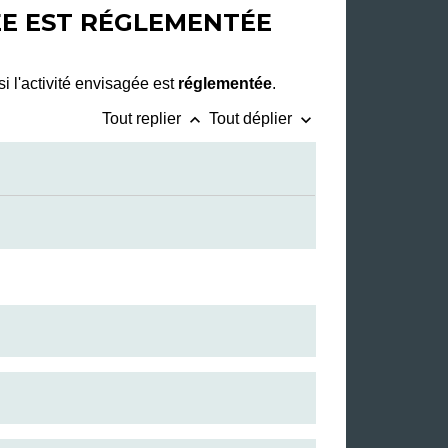
GÉE EST RÉGLEMENTÉE
si l'activité envisagée est
réglementée
.
keyboard_arrow_up
keyboard_arrow_down
Tout replier
Tout déplier