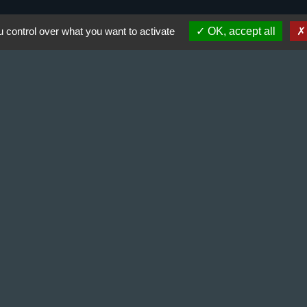
 control over what you want to activate
OK, accept all
alité
-
Accessibilité
-
Plan du site
-
Gestion des cookie
Site créé en partenariat avec Réseau des Communes