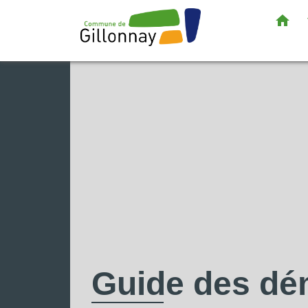
home
Guide des d