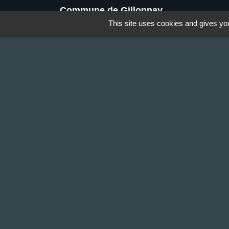
Commune de Gillonnay
Place de la Mairie
This site uses cookies and gives you
38260 Gillonnay - FRANCE
+33 4 74 20 53 44
Contact par formulaire
Lundi : 10:00 - 12:00
Mercredi : 13:30 - 16:30
Vendredi : 10:00 - 12:00 / 15:00 - 18:00
Mentions légales
-
Politique de confidenti