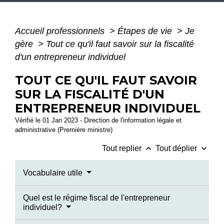
Accueil professionnels
>
Étapes de vie
>
Je
gère
>
Tout ce qu'il faut savoir sur la fiscalité
d'un entrepreneur individuel
TOUT CE QU'IL FAUT SAVOIR
SUR LA FISCALITÉ D'UN
ENTREPRENEUR INDIVIDUEL
Vérifié le 01 Jan 2023 - Direction de l'information légale et
administrative (Première ministre)
keyboard_arrow_up
keyboard_arrow_down
Tout replier
Tout déplier
Vocabulaire utile
Quel est le régime fiscal de l'entrepreneur
individuel?