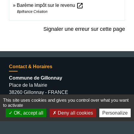
open_in_new
Barème impôt sur le revenu
Bpifrance Création
Signaler une erreur sur cette page
Contact & Horaires
Commune de Gillonnay
Place de la Mairie
38260 Gillonnay - FRANCE
+33 4 74 20 53 44
This site uses cookies and gives you control over what you want
to activate
Contact par formulaire
OK, accept all
Deny all cookies
Personalize
Lundi : 10:00 - 12:00
Mercredi : 13:30 - 16:30