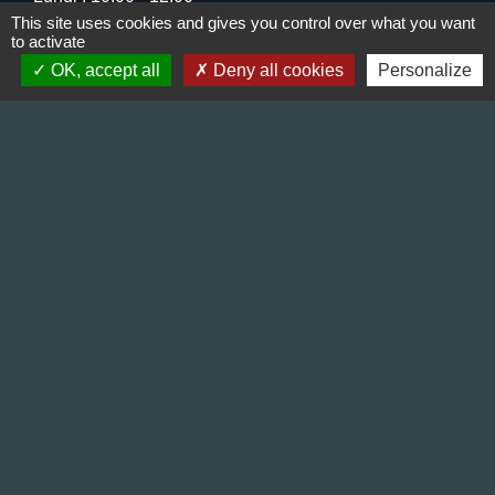
This site uses cookies and gives you control over what you want
Mercredi : 13:30 - 16:30
to activate
Vendredi : 10:00 - 12:00 / 15:00 - 18:00
OK, accept all
Deny all cookies
Personalize
Liens
Préfecture de l'Isère
Département de l'Isère
Bièvre Isère communauté
La Région Auvergne-Rhône-Alpes
Terres de Berlioz portail touristique
Mentions légales
-
Politique de confidentialité
-
Accessibilité
-
Plan du site
-
Gestion des cookies