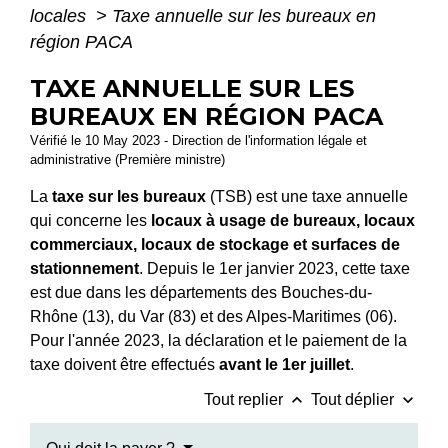
locales
>
Taxe annuelle sur les bureaux en
région PACA
TAXE ANNUELLE SUR LES
BUREAUX EN RÉGION PACA
Vérifié le 10 May 2023 - Direction de l'information légale et
administrative (Première ministre)
La
taxe sur les bureaux
(TSB) est une taxe annuelle
qui concerne les
locaux à usage de bureaux, locaux
commerciaux, locaux de stockage et surfaces de
stationnement
. Depuis le 1
er
janvier 2023, cette taxe
est due dans les départements des Bouches-du-
Rhône (13), du Var (83) et des Alpes-Maritimes (06).
Pour l'année 2023, la déclaration et le paiement de la
taxe doivent être effectués
avant le 1
er
juillet
.
keyboard_arrow_up
keyboard_arrow_down
Tout replier
Tout déplier