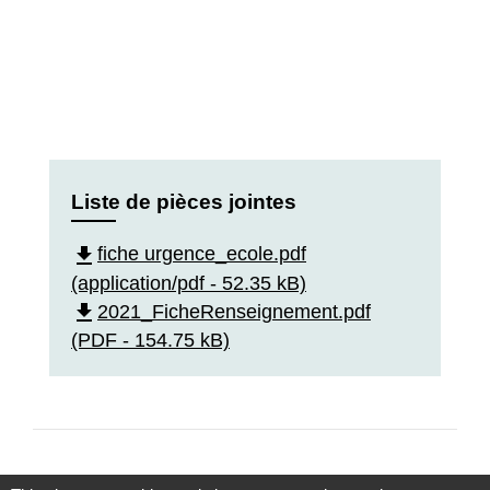
Liste de pièces jointes
file_download
fiche urgence_ecole.pdf
(application/pdf - 52.35 kB)
file_download
2021_FicheRenseignement.pdf
(PDF - 154.75 kB)