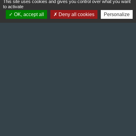
This site uses cookies and gives you control over what you want
to activate
OK, accept all
Deny all cookies
Personalize
Contact & Horaires
Commune de Gillonnay
Place de la Mairie
38260 Gillonnay - FRANCE
+33 4 74 20 53 44
Contact par formulaire
Lundi : 10:00 - 12:00
Mercredi : 13:30 - 16:30
Vendredi : 10:00 - 12:00 / 15:00 - 18:00
Liens