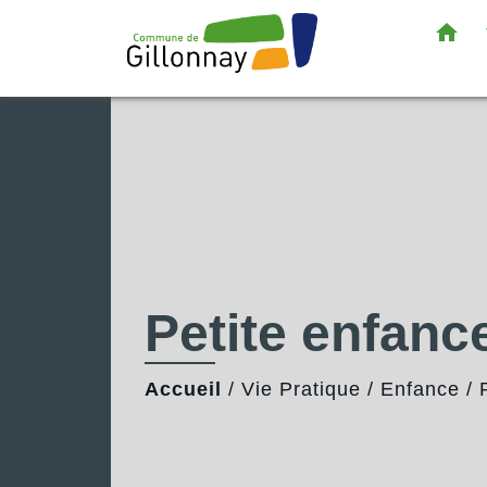
home
Petite enfanc
Accueil
/
Vie Pratique
/
Enfance
/