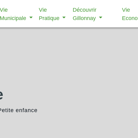
Vie
Vie
Découvrir
Vie
Municipale
Pratique
Gillonnay
Econ
e
Petite enfance