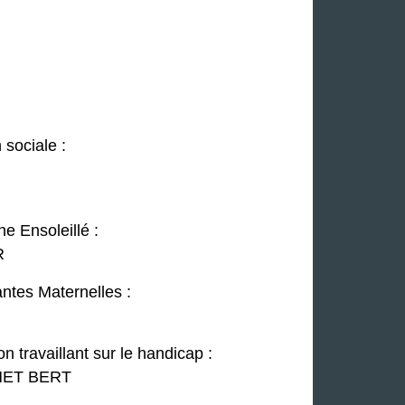
 sociale :
e Ensoleillé :
R
antes Maternelles :
n travaillant sur le handicap :
HET BERT