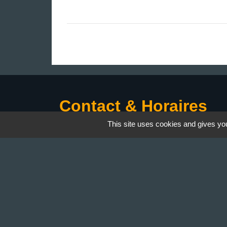
Contact & Horaires
This site uses cookies and gives you
Commune de Gillonnay
Place de la Mairie
38260 Gillonnay - FRANCE
+33 4 74 20 53 44
Contact par formulaire
Lundi : 10:00 - 12:00