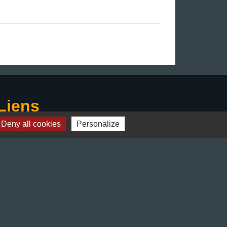
Liens
Deny all cookies
Personalize
Préfecture de l'Isère
Département de l'Isère
Bièvre Isère communauté
La Région Auvergne-Rhône-Alpes
Terres de Berlioz portail touristique