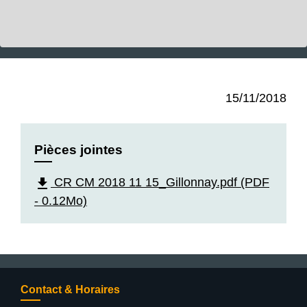
15/11/2018
Pièces jointes
file_download
CR CM 2018 11 15_Gillonnay.pdf (PDF
- 0.12Mo)
Contact & Horaires