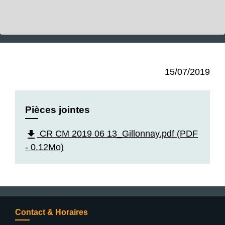
15/07/2019
Pièces jointes
file_download
CR CM 2019 06 13_Gillonnay.pdf (PDF
- 0.12Mo)
Contact & Horaires