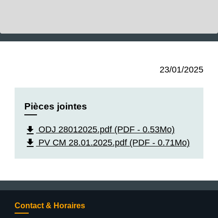
23/01/2025
Pièces jointes
file_download
ODJ 28012025.pdf (PDF - 0.53Mo)
file_download
PV CM 28.01.2025.pdf (PDF - 0.71Mo)
Contact & Horaires